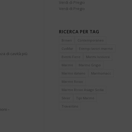
Verdi di Pregio
Verdi di Pregio
RICERCA PER TAG
Brown
Contemporaneo
CusMar
Esempi lavori marmo
za di cavità più
Eventi Fiere
Marmi lussuosi
Marmo
Marmo Grigio
Marmo italiano
Marmomacc
Marmo Rosso
Marmo Rosso Asiago Sicilia
Silver
Tipi Marmo
Travertino
ioni –