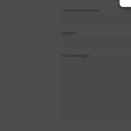
La tua email (richiesto)
Oggetto
Il tuo messaggio