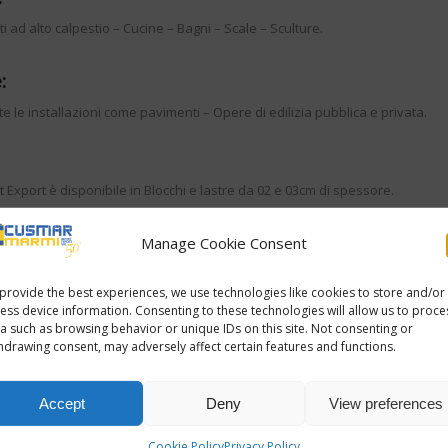
 ad alto calpestio – Cucine – Bagni – Scale – Sculture.
:
tte le installazioni come pavimenti – Opere di edilizia pubblica e privata.
 Export è disponibile in Blocchi e lastre da 02 e 03cm di spessore.
Manage Cookie Consent
provide the best experiences, we use technologies like cookies to store and/or
ess device information. Consenting to these technologies will allow us to proce
a such as browsing behavior or unique IDs on this site. Not consenting or
hdrawing consent, may adversely affect certain features and functions.
Accept
Deny
View preferences
Cookie Policy
Privacy Policy