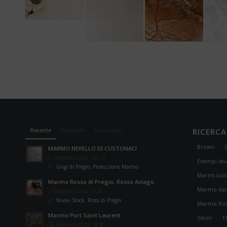
Recente
Popolare
Commenti
RICERCA
Brown
MARMO NERELLO DI CUSTONACI
3 Febbraio 2026 - 10:20
Esempi la
in:
Grigi di Pregio
,
Produzione Marmo
Marmi luss
Marmo Rosso di Pregio, Rosso Asiago
Marmo ital
2 Febbraio 2026 - 9:30
in:
Nuovi Stock
,
Rossi di Pregio
Marmo Ro
Marmo Port Saint Laurent
Silver
T
26 Gennaio 2026 - 8:40