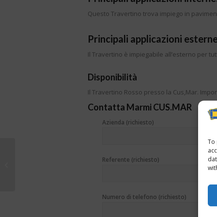
Questo Travertino trova impiego in pavimenti
Principali applicazioni esterne
Il Travertino è impiegabile all’esterno per tu
Disponibilità
Il Travertino Rosso presso la Cus,Mar. Import
Contatta Marmi CUS.MAR
Azienda (richiesto)
To 
acc
Marmo Daino
dat
Referente (richiesto)
wit
Biancone
Numero di telefono (richiesto)