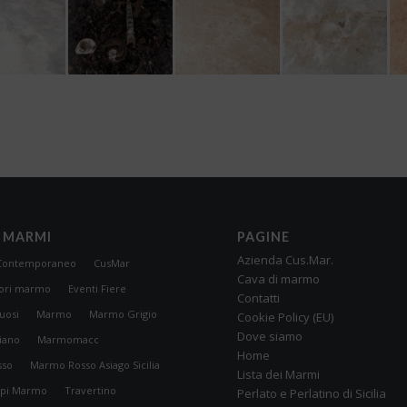
 MARMI
PAGINE
Azienda Cus.Mar.
Contemporaneo
CusMar
Cava di marmo
vori marmo
Eventi Fiere
Contatti
uosi
Marmo
Marmo Grigio
Cookie Policy (EU)
Dove siamo
iano
Marmomacc
Home
sso
Marmo Rosso Asiago Sicilia
Lista dei Marmi
ipi Marmo
Travertino
Perlato e Perlatino di Sicilia