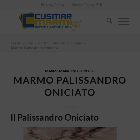
Privacy Policy
Cookie Policy (EU)
Sei in:
Home
/
Marmi
/
Marroni di Pregio
/
Marmo Palissandro Oniciato
MARMI
,
MARRONI DI PREGIO
MARMO PALISSANDRO
ONICIATO
Il Palissandro Oniciato