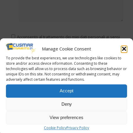
Acconsento al trattamento dei miei dati personali ai sensi
del regolamento (UE) n. 2016/679.*
Manage Cookie Consent
(
Privacy Policy
)
To provide the best experiences, we use technologies like cookies to
store and/or access device information. Consenting to these
technologies will allow us to process data such as browsing behavior or
unique IDs on this site. Not consenting or withdrawing consent, may
adversely affect certain features and functions.
DA
CRISTINA
Accept
TAGS:
TIPI MARMO
Deny
Condividi questo articolo
View preferences
Cookie Policy
Privacy Policy