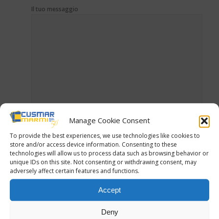
Il tuo messaggio
Manage Cookie Consent
To provide the best experiences, we use technologies like cookies to
Acconsento al trattamento dei miei dati personali ai sensi
store and/or access device information. Consenting to these
del regolamento (UE) n. 2016/679.*
technologies will allow us to process data such as browsing behavior or
(
Privacy Policy
)
unique IDs on this site. Not consenting or withdrawing consent, may
adversely affect certain features and functions.
Accept
Deny