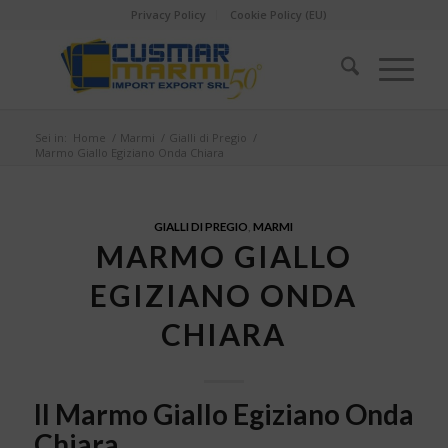
Privacy Policy
Cookie Policy (EU)
Sei in:
Home
/
Marmi
/
Gialli di Pregio
/
Marmo Giallo Egiziano Onda Chiara
GIALLI DI PREGIO
,
MARMI
MARMO GIALLO
EGIZIANO ONDA
CHIARA
Il Marmo Giallo Egiziano Onda
Chiara