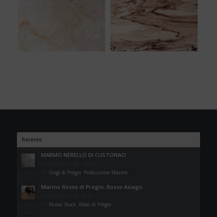
Recente
MARMO NERELLO DI CUSTONACI
3 Febbraio 2026 - 10:20
in:
Grigi di Pregio
,
Produzione Marmo
Marmo Rosso di Pregio, Rosso Asiago
2 Febbraio 2026 - 9:30
in:
Nuovi Stock
,
Rossi di Pregio