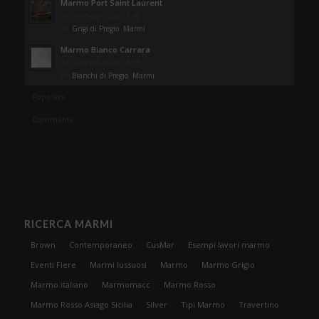
Marmo Port Saint Laurent
26 Gennaio 2026 - 8:40
in:
Grigi di Pregio
,
Marmi
Marmo Bianco Carrara
19 Gennaio 2026 - 8:35
in:
Bianchi di Pregio
,
Marmi
Popolare
Commenti
RICERCA MARMI
Brown
Contemporaneo
CusMar
Esempi lavori marmo
Eventi Fiere
Marmi lussuosi
Marmo
Marmo Grigio
Marmo italiano
Marmomacc
Marmo Rosso
Marmo Rosso Asiago Sicilia
Silver
Tipi Marmo
Travertino