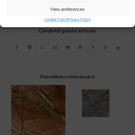
DA
CRISTINA
View preferences
TAGS:
TIPI MARMO
Cookie Policy
Privacy Policy
Condividi questo articolo
Potrebbero interessarti