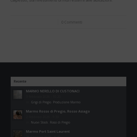
calpestio, sia rivestimenti di muri esterni alle abitazioni.
/
0 Commenti
Recente
MARMO NERELLO DI CUSTONACI
3 Febbraio 2026 - 10:20
in:
Grigi di Pregio
,
Produzione Marmo
Marmo Rosso di Pregio, Rosso Asiago
2 Febbraio 2026 - 9:30
in:
Nuovi Stock
,
Rossi di Pregio
Marmo Port Saint Laurent