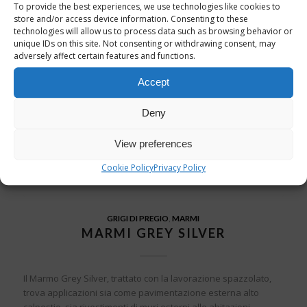
To provide the best experiences, we use technologies like cookies to
store and/or access device information. Consenting to these
technologies will allow us to process data such as browsing behavior or
unique IDs on this site. Not consenting or withdrawing consent, may
adversely affect certain features and functions.
Accept
Deny
View preferences
Cookie Policy
Privacy Policy
GRIGI DI PREGIO
,
MARMI
MARMI GREY SILVER
Il Marmo Grey Silver, trattato con la lavorazione spazzolato,
trova applicazioni sia come pavimentazione esterna alto