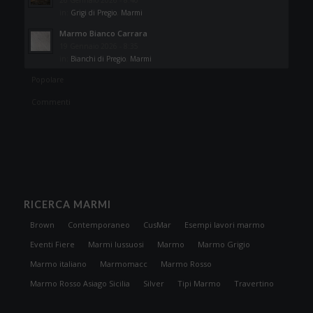
26 Gennaio 2026 - 8:40
in:
Grigi di Pregio
,
Marmi
Marmo Bianco Carrara
19 Gennaio 2026 - 8:35
in:
Bianchi di Pregio
,
Marmi
Popolare
Commenti
RICERCA MARMI
Brown
Contemporaneo
CusMar
Esempi lavori marmo
Eventi Fiere
Marmi lussuosi
Marmo
Marmo Grigio
Marmo italiano
Marmomacc
Marmo Rosso
Marmo Rosso Asiago Sicilia
Silver
Tipi Marmo
Travertino