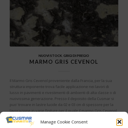
NUOVI STOCK
,
GRIGI DI PREGIO
MARMO GRIS CEVENOL
Il Marmo Gris Cevenol proveniente dalla Francia, per la sua
struttura imponente trova facile applicazione nei lavori di
lusso in pavimenti e rivestimenti di ambienti di alta classe o di
nuovissima generazione. Presso il depoisito della Cusmar si
puo' trovare in lastre lucide da 02 e 03 cm di spessore per la
lavorazione in varie finiture per il quale il marmo Gris Cevenol
si presta.
Manage Cookie Consent