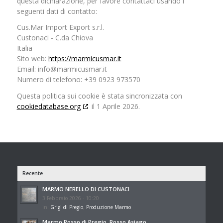
questa dichiarazione, per favore contattaci usando i
seguenti dati di contatto:
Cus.Mar Import Export s.r.l.
Custonaci - C.da Chiova
Italia
Sito web:
https://marmicusmar.it
Email:
info@
marmicusmar.it
Numero di telefono: +39 0923 973570
Questa politica sui cookie è stata sincronizzata con
cookiedatabase.org
il 1 Aprile 2026.
Recente
MARMO NERELLO DI CUSTONACI
3 Febbraio 2026 - 10:20
in:
Grigi di Pregio
,
Produzione Marmo
Marmo Rosso di Pregio, Rosso Asiago