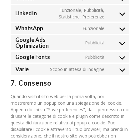
Consent
service
to
facebook
Funzionale, Pubblicità,
LinkedIn
service
Consent
Statistiche, Preferenze
twitter
to
WhatsApp
Funzionale
service
Consent
linkedin
to
Google Ads
Pubblicità
service
Optimization
Consent
whatsapp
to
Google Fonts
Pubblicità
service
Consent
google-
to
Varie
Scopo in attesa di indagine
ads-
Consent
service
optimization
to
google-
7. Consenso
service
fonts
varie
Quando visiti il sito web per la prima volta, noi
mostreremo un popup con una spiegazione dei cookie.
Appena clicchi su "Save preferences", dai il permesso a noi
di usare le categorie di cookie e plugin come descritto in
questa dichiarazione relativa ai popup e cookie. Puoi
disabilitare i cookie attraverso il tuo browser, ma prendi in
considerazione, che il nostro sito web potrebbe non