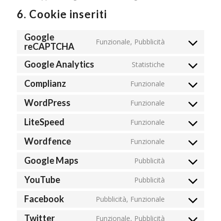
6. Cookie inseriti
Google
Funzionale, Pubblicità
reCAPTCHA
Consent
to
Google Analytics
Statistiche
service
Consent
google-
to
Complianz
Funzionale
recaptcha
Consent
service
to
google-
WordPress
Funzionale
Consent
service
analytics
to
complianz
LiteSpeed
Funzionale
Consent
service
to
wordpress
Wordfence
Funzionale
Consent
service
to
litespeed
Google Maps
Pubblicità
Consent
service
to
wordfence
YouTube
Pubblicità
Consent
service
to
google-
Facebook
Pubblicità, Funzionale
Consent
service
maps
to
youtube
Twitter
Funzionale, Pubblicità