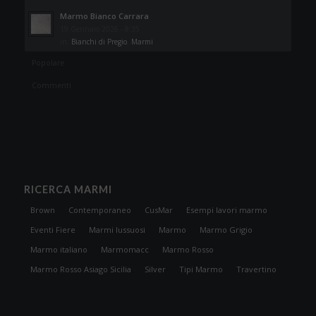
Marmo Bianco Carrara
19 Gennaio 2026 - 8:35
in:
Bianchi di Pregio
,
Marmi
Popolare
Commenti
RICERCA MARMI
Brown
Contemporaneo
CusMar
Esempi lavori marmo
Eventi Fiere
Marmi lussuosi
Marmo
Marmo Grigio
Marmo italiano
Marmomacc
Marmo Rosso
Marmo Rosso Asiago Sicilia
Silver
Tipi Marmo
Travertino