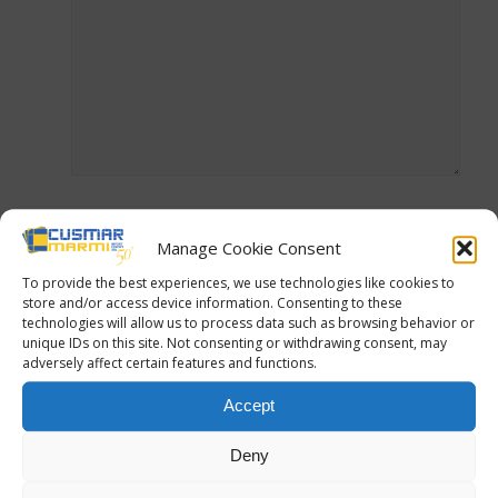
Acconsento al trattamento dei miei dati personali ai sensi
Manage Cookie Consent
del regolamento (UE) n. 2016/679.*
(
Privacy Policy
)
To provide the best experiences, we use technologies like cookies to
store and/or access device information. Consenting to these
technologies will allow us to process data such as browsing behavior or
unique IDs on this site. Not consenting or withdrawing consent, may
adversely affect certain features and functions.
Accept
Deny
DA
CRISTINA